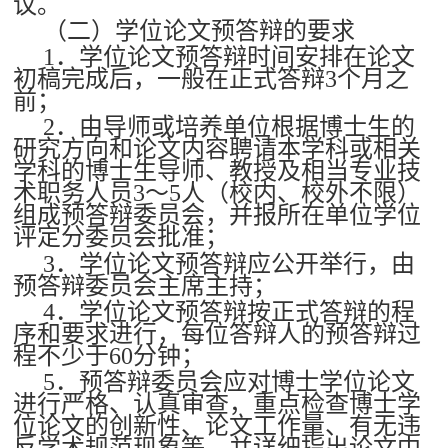
议。
（二）学位论文预答辩的要求
1．学位论文预答辩时间安排在论文
初稿完成后，一般在正式答辩3个月之
前；
2．由导师或培养单位根据博士生的
研究方向和论文内容聘请本学科或相关
学科的博士生导师、教授及相当专业技
术职务人员3～5人（校内、校外不限）
组成预答辩委员会，并报所在单位学位
评定分委员会批准；
3．学位论文预答辩应公开举行，由
预答辩委员会主席主持；
4．学位论文预答辩按正式答辩的程
序和要求进行，每位答辩人的预答辩过
程不少于60分钟；
5．预答辩委员会应对博士学位论文
进行严格、认真审查，重点检查博士学
位论文的创新性、论文工作量、有无违