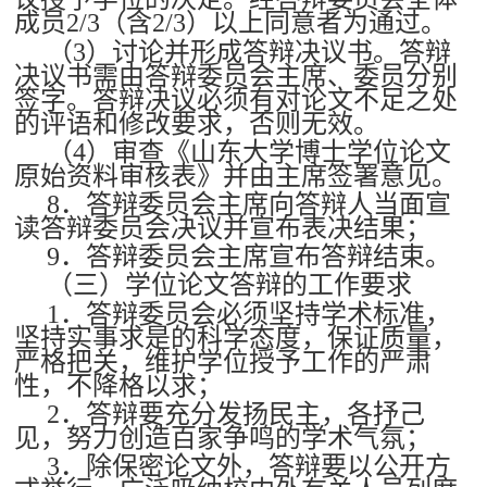
成员2/3（含2/3）以上同意者为通过。
（3）讨论并形成答辩决议书。答辩
决议书需由答辩委员会主席、委员分别
签字。答辩决议必须有对论文不足之处
的评语和修改要求，否则无效。
（4）审查《山东大学博士学位论文
原始资料审核表》并由主席签署意见。
8．答辩委员会主席向答辩人当面宣
读答辩委员会决议并宣布表决结果；
9．答辩委员会主席宣布答辩结束。
（三）学位论文答辩的工作要求
1．答辩委员会必须坚持学术标准，
坚持实事求是的科学态度，保证质量，
严格把关，维护学位授予工作的严肃
性，不降格以求；
2．答辩要充分发扬民主，各抒己
见，努力创造百家争鸣的学术气氛；
3．除保密论文外，答辩要以公开方