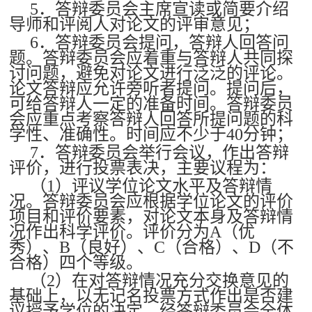
5．答辩委员会主席宣读或简要介绍
导师和评阅人对论文的评审意见；
6．答辩委员会提问，答辩人回答问
题。答辩委员会应着重与答辩人共同探
讨问题，避免对论文进行泛泛的评论。
论文答辩应允许旁听者提问。提问后，
可给答辩人一定的准备时间。答辩委员
会应重点考察答辩人回答所提问题的科
学性、准确性。时间应不少于40分钟；
7．答辩委员会举行会议，作出答辩
评价，进行投票表决，主要议程为：
（1）评议学位论文水平及答辩情
况。答辩委员会应根据学位论文的评价
项目和评价要素，对论文本身及答辩情
况作出科学评价。评价分为A（优
秀）、B（良好）、C（合格）、D（不
合格）四个等级。
（2）在对答辩情况充分交换意见的
基础上，以无记名投票方式作出是否建
议授予学位的决定。经答辩委员会全体