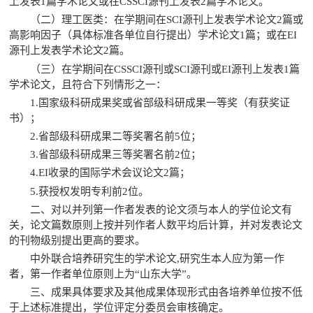
上发表
1
篇学术论文或在
CSSCI
源刊上发表
2
篇学术论文。
（二）理工医类：在学期间在
SCI
源刊上发表学术论文
2
篇或
高影响因子（具体标准各单位自行提出）学术论文
1
篇；或在
EI
源刊上发表学术论文
2
篇。
（三）在学期间在
CSSCI
源刊或
SCI
源刊或
EI
源刊上发表
1
篇
学术论文，且符合下列情形之一：
1.
国家级科研成果奖或省部级科研成果一等奖（有获奖证
书）；
2.
省部级科研成果二等奖署名前
5
位；
3.
省部级科研成果三等奖署名前
2
位；
4.EI
收录的国际学术会议论文
2
篇；
5.
获授权发明专利前
2
位。
二、对以并列第一作者发表的论文须与本人的学位论文有
关，论文篇数原则上按并列作者人数平均后计算，并对发表论文
的刊物级别提出更高的要求。
中外联合培养研究生的学术论文
,
研究生本人应为第一作
者，第一作者单位原则上为
“
山东大学
”
。
三、成果具体要求及其他成果体现形式由各培养单位按不低
于上述标准提出，学位评定分委员会审核确定。