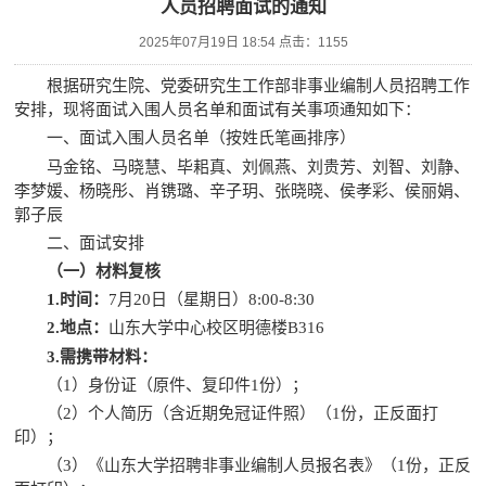
人员招聘面试的通知
2025年07月19日 18:54 点击：
1155
根据研究生院、党委研究生工作部非事业编制人员招聘工作
安排，
现将面试入围人员名单和面试有关事项通知如下：
一、面试入围人员名单（按姓氏
笔画
排序）
马金铭、马晓慧、毕耜真、刘佩燕、刘贵芳、刘智、刘静、
李梦媛、杨晓彤、肖镌璐、辛子玥、张晓晓、侯孝彩、侯丽娟、
郭子辰
二、面试安排
（一）材料
复核
1.
时间：
7
月
20
日（
星期日
）
8
:
00
-
8
:
30
2.
地点：
山东大学中心校区明德楼
B316
3.
需携带材料：
（
1）身份证（原件、复印件1份）；
（
2）个人简历（含近期免冠证件照）（1份，正反面打
印）；
（
3）《山东大学招聘非事业编制人员报名表》（1份，正反