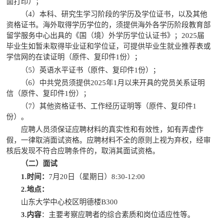
面打印）；
（
4）本科、研究生学习阶段的学历及学位证书，以及其他
资格证书。海外取得学历学位的，须提供海外各学历阶段教育部
留学服务中心出具的《国（境）外学历学位认证书》；2025届
毕业生如暂未取得毕业证和学位证，可提供毕业生就业推荐表或
学信网的在读证明
（
原件、复印件
1份
）；
（
5）英语水平证书（原件、复印件1份）；
（
6
）中共党员须提供
202
5
年
1
月以来开具的党员关系证明
信
（原件、复印件
1份）
；
（
7
）其他资格证书
、
工作经历证明
等（原件、复印件
1
份）。
应聘人员须保证应聘材料的真实性和有效性，如有弄虚作
假，一律取消面试资格。应聘材料不全的原则上视为弃权，经审
核后发现不符合应聘条件的，取消其面试资格。
（二）面试
1.
时间：
7
月
20
日（
星期日
）
8
:
3
0-1
2
:
0
0
2
.
地点：
山东大学中心校区明德楼
B300
3.
内容
：主要考察应聘者的综合素质和岗位适应性等。