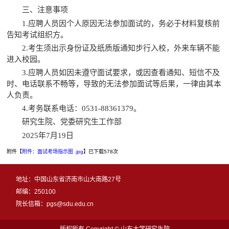
三、注意事项
1.
应聘人员因个人原因无法参加面试
的
，务必
于材料复核前
告知考试组织方
。
2.
考生须出示身份证及纸质版通知步行入校，外来车辆不能
进入校园。
3
.
应聘人员如因未遵守面试要求，或
因
查看
通知、
短信不及
时
、
电话联系不畅等，导致
的无法
参加面试等后果，一律由其本
人负责
。
4
.
考务
联系
电话：
0531-8836
1379。
研究生院、党委研究生工作部
202
5
年
7
月
19
日
附件【
附件：面试考场指示图 .jpg
】已下载
578
次
地址：中国山东省济南市山大南路27号
邮编：250100
院长信箱：pgs@sdu.edu.cn