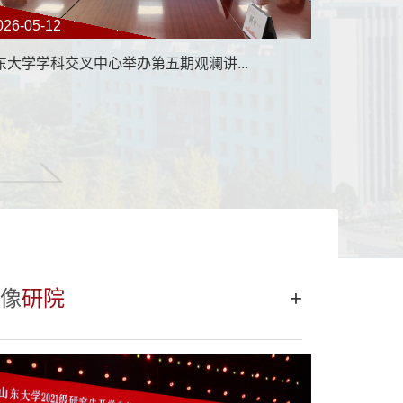
026-05-12
2026-07
东大学学科交叉中心举办第五期观澜讲...
“AI+考
像
研院
+